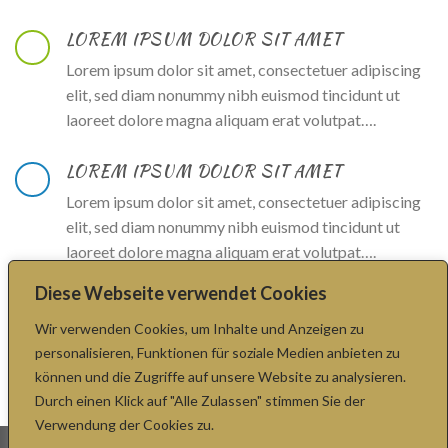
LOREM IPSUM DOLOR SIT AMET
Lorem ipsum dolor sit amet, consectetuer adipiscing
elit, sed diam nonummy nibh euismod tincidunt ut
laoreet dolore magna aliquam erat volutpat….
LOREM IPSUM DOLOR SIT AMET
Lorem ipsum dolor sit amet, consectetuer adipiscing
elit, sed diam nonummy nibh euismod tincidunt ut
laoreet dolore magna aliquam erat volutpat….
Diese Webseite verwendet Cookies
LOREM IPSUM DOLOR SIT AMET
Wir verwenden Cookies, um Inhalte und Anzeigen zu
Lorem ipsum dolor sit amet, consectetuer adipiscing
personalisieren, Funktionen für soziale Medien anbieten zu
elit, sed diam nonummy nibh euismod tincidunt ut
können und die Zugriffe auf unsere Website zu analysieren.
laoreet dolore magna aliquam erat volutpat….
Durch einen Klick auf "Alle Zulassen" stimmen Sie der
Verwendung der Cookies zu.
IMPRESSUM
DATENSCHUTZERKLÄRUNG