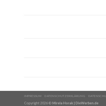
IMPRESSUM
DATENSCHUTZERKLÄRUNG
DATENSCH
Copyright 2026 ©
Mirela Horak | DieWerben.de