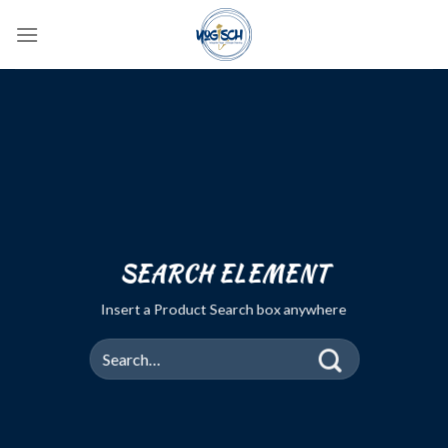
Skip
to
content
SEARCH ELEMENT
Insert a Product Search box anywhere
Search
for: