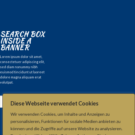
SEARCH BOX
INSIDE A
BANNER
Lorem ipsum dolor sit amet,
consectetuer adipiscing elit,
sed diam nonummy nibh
euismod tincidunt ut laoreet
dolore magna aliquam erat
volutpat.
Search
Diese Webseite verwendet Cookies
for:
Wir verwenden Cookies, um Inhalte und Anzeigen zu
personalisieren, Funktionen für soziale Medien anbieten zu
können und die Zugriffe auf unsere Website zu analysieren.