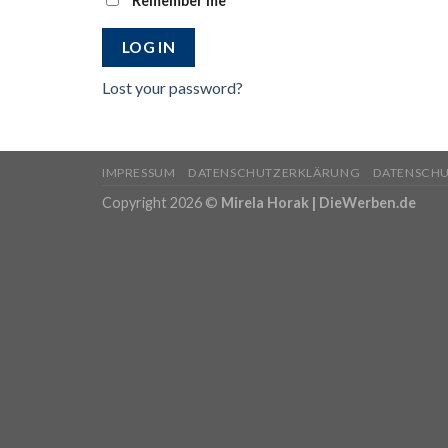
Remember me
LOG IN
Lost your password?
IMPRESSUM
DATENSCHUTZERKLÄRUNG
DATENSCH
Copyright 2026 ©
Mirela Horak | DieWerben.de