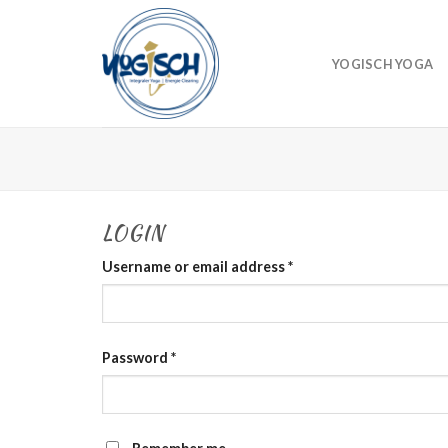
Skip
to
content
YOGISCH YOGA
LOGIN
Username or email address
*
Password
*